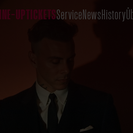
INE-UP
TICKETS
Service
News
History
Ü