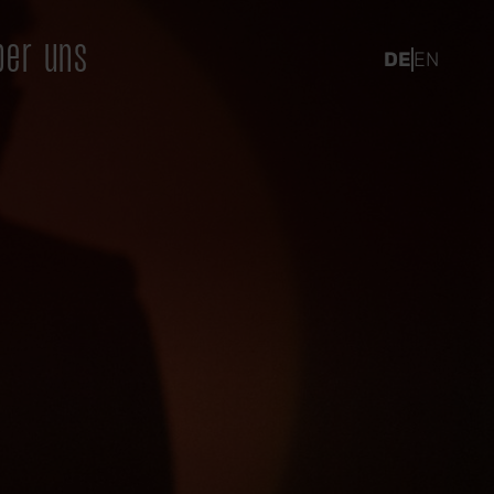
ber uns
DE
EN