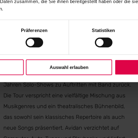
 Daten zusammen, die Sie ihnen bereitgestellt haben oder die s
n.
Der israelische Indie-Musiker Asaf Avidan geht im
November 2025 mit seiner vollen Band und einem
Präferenzen
Statistiken
neuen Album auf Deutschlandtour und spielt in
Hamburg, Berlin und Köln. Bekannt für seine
einzigartige Stimme, poetischen Texte und
Auswahl erlauben
fesselnde Bühnenpräsenz, kehrt er nach drei
Jahren Solo-Shows zu Auftritten mit Band zurück.
Die Tour verspricht eine vielfältige Mischung aus
Musikgenres und ein theatralisches Bühnenbild,
das sowohl sein klassisches Repertoire als auch
neue Songs präsentiert. Avidan verzichtet auf