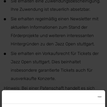
Sie erhalten eine Zuwendungsbescheinigung.
Ihre Zuwendung ist steuerlich absetzbar.
Sie erhalten regelmäßig einen Newsletter mit
aktuellen Informationen zum Stand der
Förderprojekte und weiteren interessanten
Hintergründen zu den Jazz Open stuttgart.
Sie erhalten ein Vorkaufsrecht für Tickets der
Jazz Open stuttgart. Dies beinhaltet
insbesondere garantierte Tickets auch für
ausverkaufte Konzerte.
Hinweis: Bei einer Patenschaft handelt es sich
nicht um eine Mitgliedschaft. Sie gehen keine
längerfristigen Verpflichtungen ein und können