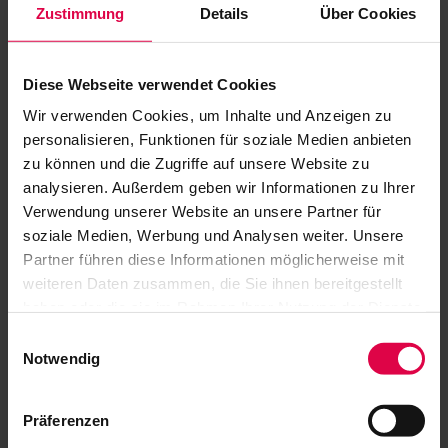
Zustimmung
Details
Über Cookies
Ihre Patenschaft jederzeit kündigen.
Diese Webseite verwendet Cookies
Wir verwenden Cookies, um Inhalte und Anzeigen zu
Gemeinschaft der Freunde Jazz Open
personalisieren, Funktionen für soziale Medien anbieten
stuttgart e.V.
zu können und die Zugriffe auf unsere Website zu
analysieren. Außerdem geben wir Informationen zu Ihrer
Mörikestr. 20 | 70178 Stuttgart
Verwendung unserer Website an unsere Partner für
Telefon: +49 (0)711 50990-0
soziale Medien, Werbung und Analysen weiter. Unsere
Partner führen diese Informationen möglicherweise mit
Fax: +49 (0)711 50990-15
weiteren Daten zusammen, die Sie ihnen bereitgestellt
info[at]gdf-jazzopen.de
haben oder die sie im Rahmen Ihrer Nutzung der Dienste
gesammelt haben.
Einwilligungsauswahl
Notwendig
Präferenzen