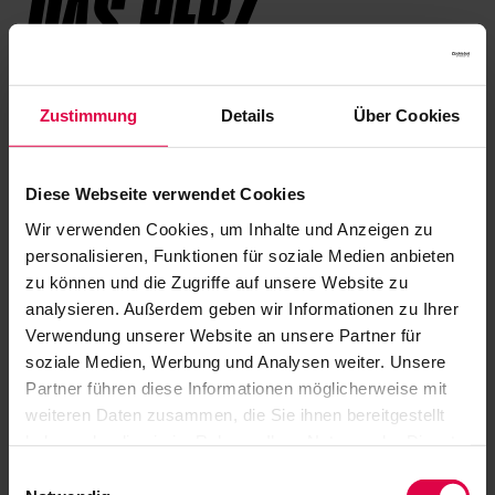
DAS HERZ
Zustimmung
Details
Über Cookies
In schummriges Licht getaucht, animiert die
kleine Clubbühne Künstler*innen zu großen
Diese Webseite verwendet Cookies
Konzerten. Dank erstklassiger Technik ist bester
Wir verwenden Cookies, um Inhalte und Anzeigen zu
Sound ebenso garantiert wie eine tolle Stimmung.
personalisieren, Funktionen für soziale Medien anbieten
zu können und die Zugriffe auf unsere Website zu
Das BIX, 2012 vom Down-Beat Magazin in den
analysieren. Außerdem geben wir Informationen zu Ihrer
Kreis der 50 weltbesten Jazzclubs erhoben, ist
Verwendung unserer Website an unsere Partner für
soziale Medien, Werbung und Analysen weiter. Unsere
das Herzstück des Festivals – und der Treffpunkt
Partner führen diese Informationen möglicherweise mit
von Experten, Nachtschwärmern und
weiteren Daten zusammen, die Sie ihnen bereitgestellt
haben oder die sie im Rahmen Ihrer Nutzung der Dienste
Festivalgästen, die nicht genug bekommen
gesammelt haben.
Einwilligungsauswahl
können.