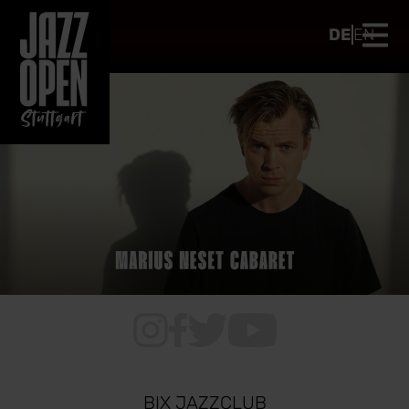
III
DE
EN
BIX JAZZCLUB