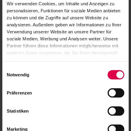
Wir verwenden Cookies, um Inhalte und Anzeigen zu
personalisieren, Funktionen für soziale Medien anbieten
DAS HERZ
zu können und die Zugriffe auf unsere Website zu
analysieren. Außerdem geben wir Informationen zu Ihrer
Verwendung unserer Website an unsere Partner für
soziale Medien, Werbung und Analysen weiter. Unsere
Partner führen diese Informationen möglicherweise mit
In schummriges Licht getaucht, animiert die
weiteren Daten zusammen, die Sie ihnen bereitgestellt
haben oder die sie im Rahmen Ihrer Nutzung der Dienste
kleine Clubbühne Künstler*innen zu großen
gesammelt haben.
Einwilligungsauswahl
Konzerten. Dank erstklassiger Technik ist bester
Notwendig
Sound ebenso garantiert wie eine tolle Stimmung.
Präferenzen
Das BIX, 2012 vom Down-Beat Magazin in den
Kreis der 50 weltbesten Jazzclubs erhoben, ist
Statistiken
das Herzstück des Festivals – und der Treffpunkt
von Experten, Nachtschwärmern und
Marketing