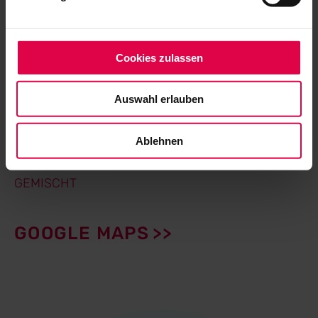
Festivalgästen, die nicht genug bekommen
können.
Cookies zulassen
BIX Jazzclub & Lounge
Im Gustav-Siegle-Haus
Auswahl erlauben
Leonhardsplatz 28
70182 Stuttgart
Ablehnen
KAPAZITÄT: 200 STEH- UND SITZPLÄTZE
GEMISCHT
GOOGLE MAPS